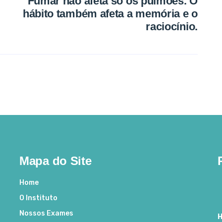
Fumar não afeta só os pulmões. O
hábito também afeta a memória e o
raciocínio.
Mapa do Site
Home
O Instituto
Nossos Exames
H