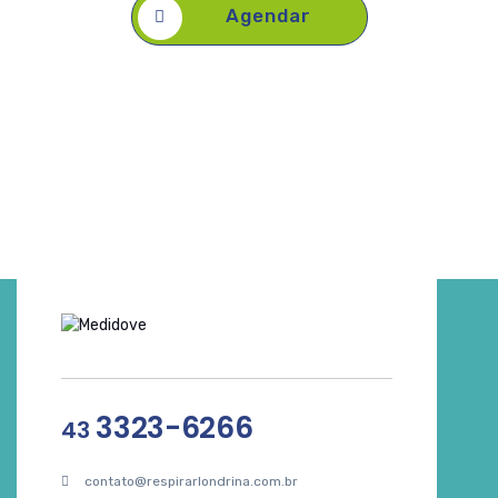
Agendar
3323-6266
43
contato@respirarlondrina.com.br