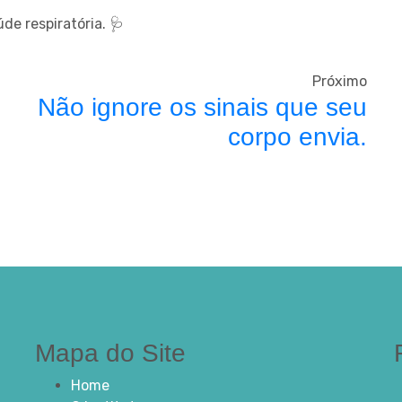
e respiratória. 🩺
Próximo
Não ignore os sinais que seu
corpo envia.
Mapa do Site
Home