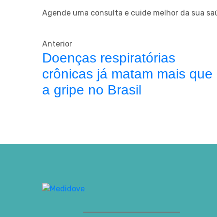
Agende uma consulta e cuide melhor da sua saúd
Anterior
Doenças respiratórias
crônicas já matam mais que
a gripe no Brasil