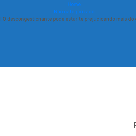
Home
Não categorizado
! O descongestionante pode estar te prejudicando mais do